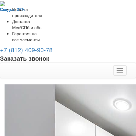
Скидка -27%
Скидка -27%
Скидка -27%
Скидка -27%
Скидка -27%
Скидка -27%
Скидка -27%
Скидка -27%
Цены от
производителя
Доставка
Мск/СПб и обл.
Гарантия на
все элементы
+7 (812) 409-90-78
Заказать звонок
Toggle
navigati