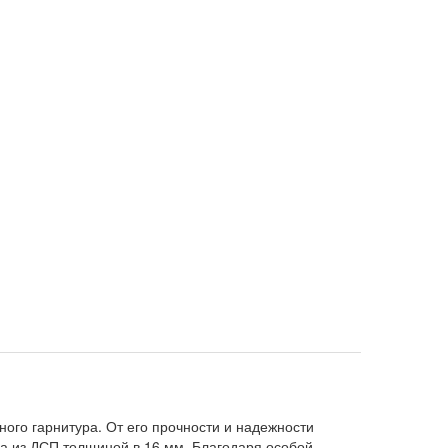
ного гарнитура. От его прочности и надежности
са из ДСП толщиной в 16 мм. Благодаря особой